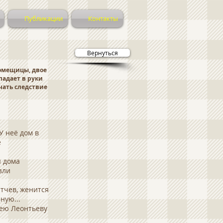
Публикации
Контакты
Вернуться
помещицы, двое
падает в руки
чать следствие
У неё дом в
е
я дома
зли
ютчев, женится
ную...
кею Леонтьеву