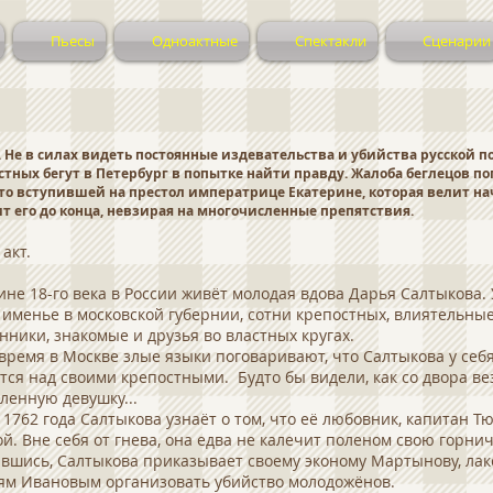
Пьесы
Одноактные
Спектакли
Сценарии
 Не в силах видеть постоянные издевательства и убийства русской 
стных бегут в Петербург в попытке найти правду. Жалоба беглецов по
то вступившей на престол императрице Екатерине, которая велит на
т его до конца, невзирая на многочисленные препятствия.
акт.
ине 18-го века в России живёт молодая вдова Дарья Салтыкова. 
 именье в московской губернии, сотни крепостных, влиятельны
нники, знакомые и друзья во властных кругах.
 время в Москве злые языки поговаривают, что Салтыкова у себ
тся над своими крепостными. Будто бы видели, как со двора ве
ленную девушку...
 1762 года Салтыкова узнаёт о том, что её любовник, капитан Т
ой. Вне себя от гнева, она едва не калечит поленом свою горнич
вшись, Салтыкова приказывает своему эконому Мартынову, ла
ям Ивановым организовать убийство молодожёнов.