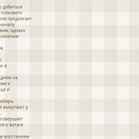
о добиться
 толкового
ков предлагает
оначалу
вам, однако
склонение
я.
.
ю в
 днем на
ми к
ица и
ибирь.
я выкупают у
.
 совершает
ся к ватаге
им восстанием