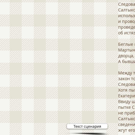
Следова
Салтыко
использ
и прово
проведе
об истя
Беглые 
Мартыно
дворца,
А бывши
Между т
закон т
Следова
Хотя пы
Екатери
Ввиду щ
пытке С
не прибе
Салтыко
сведени
Текст сценария
жгут ег