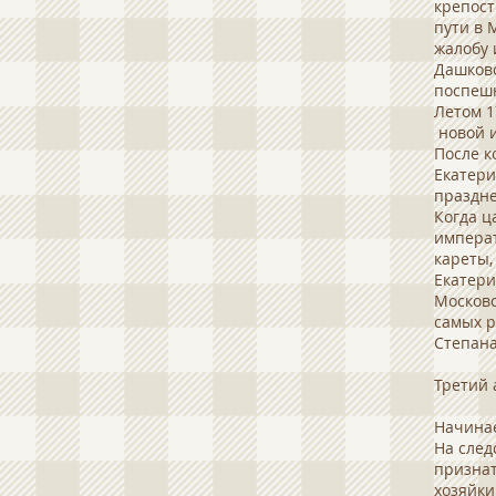
крепост
пути в 
жалобу 
Дашково
поспешн
Летом 1
новой 
После к
Екатери
праздне
Когда ц
императ
кареты,
Екатери
Московс
самых р
Степана
Третий 
Начинае
На след
признат
хозяйки.