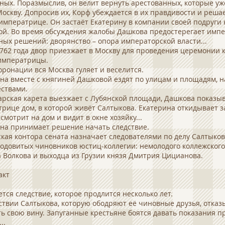
ных. Поразмыслив, он велит вернуть арестованных, которые уж
Москву. Допросив их, Корф убеждается в их правдивости и реша
императрице. Он застаёт Екатерину в компании своей подруги
й. Во время обсуждения жалобы Дашкова предостерегает импе
ых решений: дворянство – опора императорской власти...
762 года двор приезжает в Москву для проведения церемонии
императрицы.
оронации вся Москва гуляет и веселится.
на вместе с княгиней Дашковой ездят по улицам и площадям, 
ствами.
арская карета выезжает с Лубянской площади, Дашкова показы
рице дом, в которой живёт Салтыкова. Екатерина откидывает з
 смотрит на дом и видит в окне хозяйку...
на принимает решение начать следствие.
кая контора сената назначает следователями по делу Салтыков
одовитых чиновников юстиц-коллегии: немолодого коллежского
 Волкова и выходца из Грузии князя Дмитрия Цицианова.
акт
тся следствие, которое продлится несколько лет.
ствии Салтыкова, которую ободряют её чиновные друзья, отказ
ь свою вину. Запуганные крестьяне боятся давать показания п
..