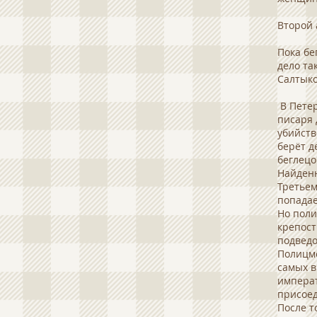
Второй 
Пока бе
дело та
Салтыко
В Пете
писаря 
убийств
берёт д
беглецо
Найденн
Третьем
попадае
Но поли
крепост
подведо
Полицме
самых в
императ
присоед
После т