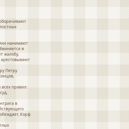
 оборачивают
епостных
 Они нанимают
обвиняется в
т жалобу,
е арестовывают
ру Петру
концов,
 всех правил:
суд,
нтрига в
ействующего
побеждает, Корф
еглых