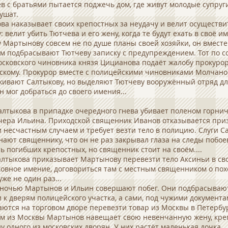
в с братьями пытается поджечь дом, где живут молодые супруги
ушат.
ва наказывает своих крепостных за неудачу и велит осуществи
: велит убить Тютчева и его жену, когда те будут ехать в своё и
 Мартынову совсем не по душе планы своей хозяйки, он вместе
 подбрасывают Тютчеву записку с предупреждением. Тот по со
осковского чиновника князя Цицианова подаёт жалобу прокуро
скому. Прокурор вместе с полицейскими чиновниками Молчан
ивают Салтыкову, но выделяют Тютчеву вооружённый отряд дл
н мог добраться до своего имения...
алтыкова в припадке очередного гнева убивает поленом горни
чера Ильина. Приходской священник Иванов отказывается при
 несчастным случаем и требует везти тело в полицию. Слуги 
ают священнику, что он не раз закрывал глаза на следы побое
ь погибших крепостных, но священник стоит на своём....
алтыкова приказывает Мартынову перевезти тело Аксиньи в св
овное имение, договориться там с местным священником о похо
уже не один раз...
ночью Мартынов и Ильин совершают побег. Они подбрасывают
 к дверям полицейского участка, а сами, под чужими документа
ются на торговом дворе перевезти товар из Москвы в Петербур
м из Москвы Мартынов навещает свою невенчанную жену, кре
 одного из московских дворян. У них растёт маленькая дочка...