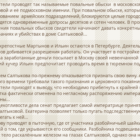
тели проводят так называемые повальные обыски в московско
вой и её подмосковном имении. При повальном обыске, которы
ованием армейских подразделений, блокируются целые город
дятся одновременные допросы десятков и сотен человек. В про
ния повальных обысков свидетели начинают давать конкретн
заниях и убийствах в доме Салтыковой...
крепостные Мартынов и Ильин остаются в Петербурге. Деятел
в добивается разрешения работать. Он участвует в постройке
 а заработанные деньги посылает в Москву своей невенчанной 
й кучер Ильин предпочитает проводить время в тюремном под
ем Салтыкова по-прежнему отказывается признать свою вину. 
ого времени требовали такого признания и церковного покаяни
тели приходят к выводу, что необходимо прибегнуть к крайней 
тка фактически отменена по негласному распоряжению импер
ны...
екотливости дела сенат предлагает самой императрице приня
алтыковой. Екатерина позволяет только пугать подследственну
гать к ней...
ву приводят в пыточную, где от участника разбойничьей шайк
й о том, где укрываются его сообщники. Разбойника подвешива
о тело раскалённым железом на глазах Салтыковой, однако она н