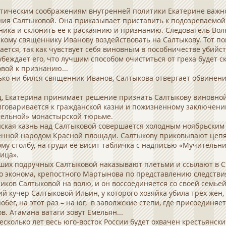
тическим соображениям внутренней политики Екатерине важн
ия Салтыковой. Она приказывает приставить к подозреваемой
ика и склонить её к раскаянию и признанию. Следователь Вол
кому священнику Иванову воздействовать на Салтыкову. Тот п
ается, так как чувствует себя виновным в пособничестве убийст
убеждает его, что лучшим способом очиститься от греха будет 
вой к признанию...
ько ни бился священник Иванов, Салтыкова отвергает обвинени
, Екатерина принимает решение признать Салтыкову виновной
говаривается к гражданской казни и пожизненному заключени
ельной» монастырской тюрьме.
ская казнь над Салтыковой совершается холодным ноябрьским
нной народом Красной площади. Салтыкову приковывают цепя
му столбу, на груди её висит табличка с надписью «Мучительн
ица».
их подручных Салтыковой наказывают плетьми и ссылают в С
 эконома, крепостного Мартынова по представлению следстви
иков Салтыковой на волю, и он воссоединяется со своей семьей
й кучер Салтыковой Ильин, у которого хозяйка убила трёх жён,
обег, на этот раз – на юг, в заволжские степи, где присоединяет
в. Атамана ватаги зовут Емельян...
есколько лет весь юго-восток России будет охвачен крестьянск