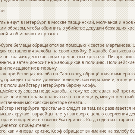
акт
глые едут в Петербург, в Москве Хвощинский, Молчанов и Яров
ким образом, чтобы обвинить в убийстве девушки бежавших кр
вой и объявляют их розыск...
рбурге беглецы обращаются за помощью к сестре Мартынова.
для составления жалобы на свою хозяйку. В жалобе Салтыкова 
е нескольких десятков своих крепостных крестьян. Писарь пише
еньги, а затем доносит на жалобщиков в полицию. Полицейски
в и помещают их в тюрьму.
ая при беглецах жалоба на Салтыкову, обращённая к императо
у, проходит по всем уровням полицейской иерархии и, в конце 
т к полицмейстеру Петербурга барону Корфу.
цмейстеру совсем не до жалобы, к тому же составленной против
ные не имеют права жаловаться на помещицу, миную местный 
мственный московской конторе сената...
йстер Петербурга пристально следит за тем, как развивается и
ысших кругах: гвардейцы плетут заговор с целью свержения д
ора и воцарения его жены Екатерины... Когда одна из сторон 
иняется к победителям.
ого, как миновал кризис, Корф обращает внимание на жалобу б