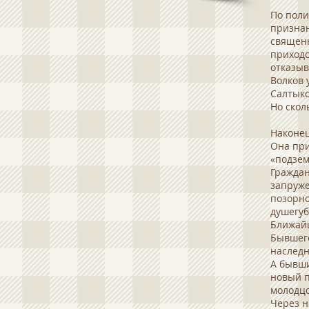
По поли
признан
священн
приходс
отказыв
Волков 
Салтыко
Но скол
Наконец
Она при
«подзем
Граждан
запруже
позорно
душегуб
Ближайш
Бывшего
наследн
А бывши
новый п
молодцо
Через н