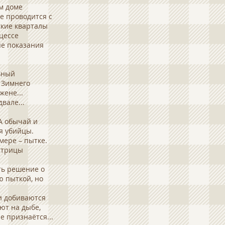
м доме
е проводится с
ские кварталы
цессе
ые показания
ьный
 Зимнего
жене...
вале...
А обычай и
я убийцы.
мере – пытке.
атрицы
ть решение о
ю пыткой, но
и добиваются
ют на дыбе,
е признаётся...