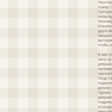
Леонтье
пожар т
Салтыко
попытку
Эконому
Ильиным
друга м
Хвощин
выгораж
чтобы о
В мае С
жену ку
девушки
напомин
хоронит
Тогда С
подмоск
делали 
Однако 
девушки
подряжа
отъездо
женщину