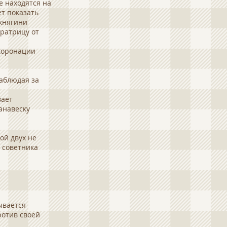
е находятся на
ет показать
 княгини
ратрицу от
 коронации
наблюдая за
вает
анавеску
ой двух не
 советника
ывается
ротив своей