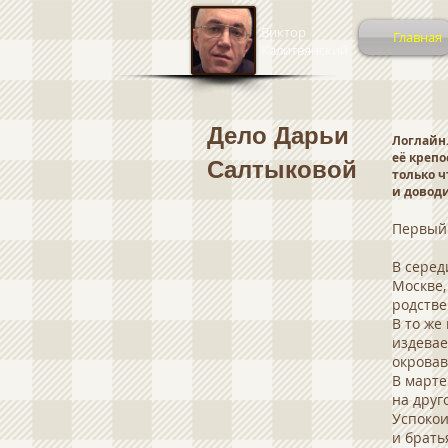
Виктор
Главная
Калитвянский
Дело Дарьи
Логлайн.
её крепо
Салтыковой
только ч
и доводи
Первый 
В серед
Москве,
родстве
В то же
издевае
окровав
В марте
на друг
Успокои
и брать