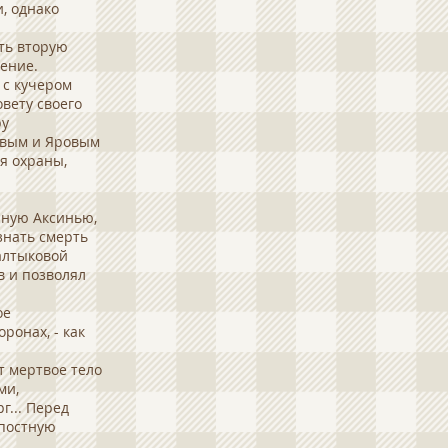
, однако
ть вторую
мение.
 с кучером
вету своего
ру
овым и Яровым
я охраны,
чную Аксинью,
знать смерть
Салтыковой
в и позволял
ое
ронах, - как
 мертвое тело
ми,
г... Перед
постную