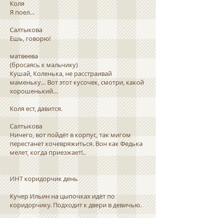
Коля
Я поел…
Салтыкова
Ешь, говорю!
матвеева
(бросаясь к мальчику)
Кушай, Коленька, не расстраивай
маменьку… Вот этот кусочек, смотри, какой
хорошенький…
Коля ест, давится.
Салтыкова
Ничего, вот пойдёт в корпус, так мигом
перестанет кочевряжиться. Вон как Федька
мелет, когда приезжает!..
ИНТ коридорчик день
Кучер Ильин на цыпочках идёт по
коридорчику. Подходит к двери в девичью.