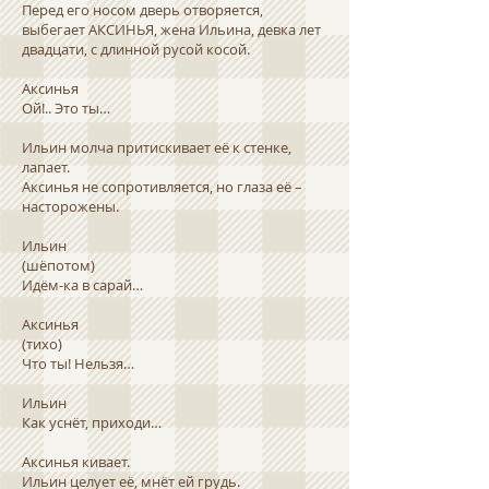
Перед его носом дверь отворяется,
выбегает АКСИНЬЯ, жена Ильина, девка лет
двадцати, с длинной русой косой.
Аксинья
Ой!.. Это ты…
Ильин молча притискивает её к стенке,
лапает.
Аксинья не сопротивляется, но глаза её –
насторожены.
Ильин
(шёпотом)
Идём-ка в сарай…
Аксинья
(тихо)
Что ты! Нельзя…
Ильин
Как уснёт, приходи…
Аксинья кивает.
Ильин целует её, мнёт ей грудь.