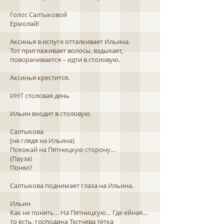
Голос Салтыковой
Ермолай!
Аксинья в испуге отталкивает Ильина.
Тот приглаживает волосы, вздыхает,
поворачивается – идти в столовую.
Аксинья крестится.
ИНТ столовая день
Ильин входит в столовую.
Салтыкова
(не глядя на Ильина)
Поезжай на Пятницкую сторону…
(Пауза)
Понял?
Салтыкова поднимает глаза на Ильина.
Ильин
Как не понять… На Пятницкую… Где ейная…
то есть, господина Тютчева тётка