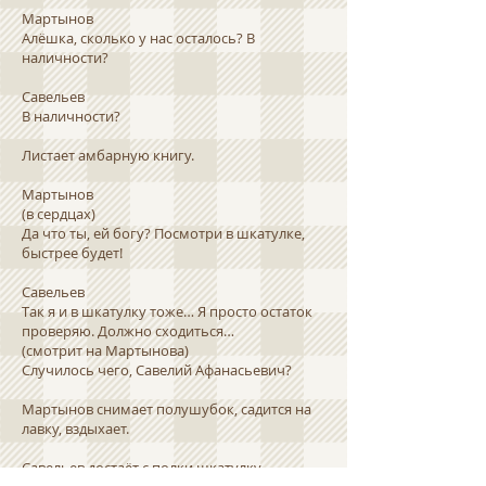
Мартынов
Алёшка, сколько у нас осталось? В
наличности?
Савельев
В наличности?
Листает амбарную книгу.
Мартынов
(в сердцах)
Да что ты, ей богу? Посмотри в шкатулке,
быстрее будет!
Савельев
Так я и в шкатулку тоже… Я просто остаток
проверяю. Должно сходиться…
(смотрит на Мартынова)
Случилось чего, Савелий Афанасьевич?
Мартынов снимает полушубок, садится на
лавку, вздыхает.
Савельев достаёт с полки шкатулку,