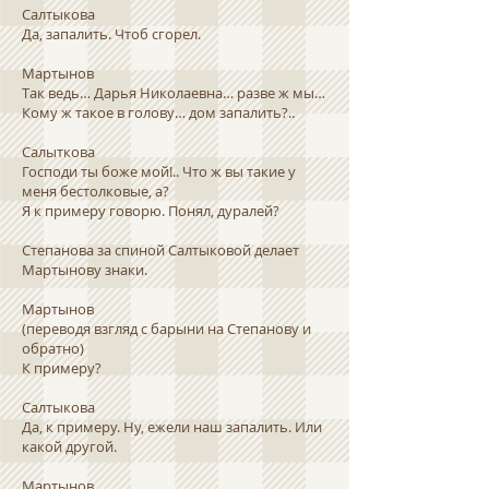
Салтыкова
Да, запалить. Чтоб сгорел.
Мартынов
Так ведь… Дарья Николаевна… разве ж мы…
Кому ж такое в голову… дом запалить?..
Салыткова
Господи ты боже мой!.. Что ж вы такие у
меня бестолковые, а?
Я к примеру говорю. Понял, дуралей?
Степанова за спиной Салтыковой делает
Мартынову знаки.
Мартынов
(переводя взгляд с барыни на Степанову и
обратно)
К примеру?
Салтыкова
Да, к примеру. Ну, ежели наш запалить. Или
какой другой.
Мартынов