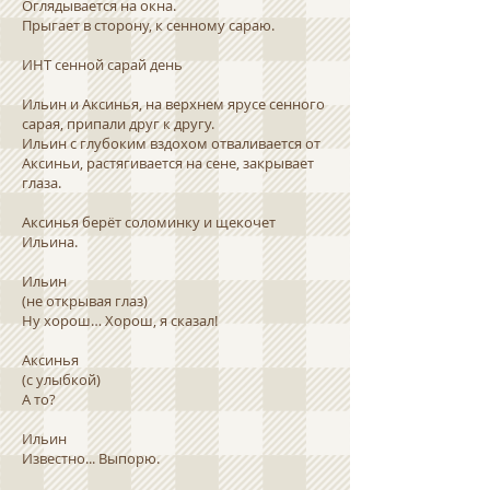
Оглядывается на окна.
Прыгает в сторону, к сенному сараю.
ИНТ сенной сарай день
Ильин и Аксинья, на верхнем ярусе сенного
сарая, припали друг к другу.
Ильин с глубоким вздохом отваливается от
Аксиньи, растягивается на сене, закрывает
глаза.
Аксинья берёт соломинку и щекочет
Ильина.
Ильин
(не открывая глаз)
Ну хорош… Хорош, я сказал!
Аксинья
(с улыбкой)
А то?
Ильин
Известно... Выпорю.