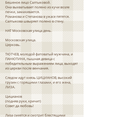
Бешеное лицо Салтыковой.
Она выхватывает полено из кучи возле
печки, замахивается.
Романова и Степанова в ужасе пятятся.
Салтыкова швыряет полено в стену.
НАТ Московская улица день.
Московская улица.
Церковь.
ТЮТЧЕВ, молодой фатоватый мужчина, и
ПАНЮТИНА, пышная девица с
победительным выражением лица, выходят
из церкви после венчания.
Следом идут князь ЦИЦИАНОВ, высокий
грузин с горящими глазами, и его жена,
ЛИЗА.
Цицианов
(подняв руки, кричит)
Совет да любовь!
Лиза смеётся и смотрит блестящими