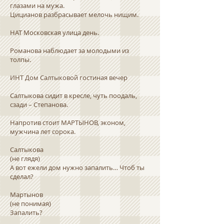
глазами на мужа.
Цицианов разбрасывает мелочь нищим.
НАТ Московская улица день.
Романова наблюдает за молодыми из
толпы.
ИНТ Дом Салтыковой гостиная вечер
Салтыкова сидит в кресле, чуть поодаль,
сзади – Степанова.
Напротив стоит МАРТЫНОВ, эконом,
мужчина лет сорока.
Салтыкова
(не глядя)
А вот ежели дом нужно запалить… Чтоб ты
сделал?
Мартынов
(не понимая)
Запалить?