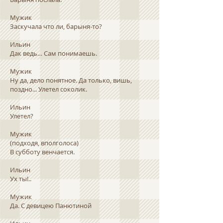
Мужик
Заскучала что ли, барыня-то?
Ильин
Дак ведь… Сам понимаешь.
Мужик
Ну да, дело понятное. Да только, вишь,
поздно... Улетел соколик.
Ильин
Улетел?
Мужик
(подходя, вполголоса)
В субботу венчается.
Ильин
Ух ты!..
Мужик
Да. С девицею Панютиной