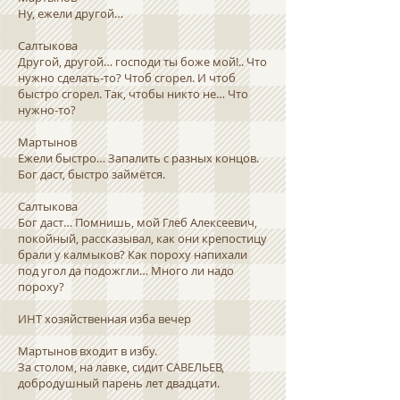
Ну, ежели другой…
Салтыкова
Другой, другой… господи ты боже мой!.. Что
нужно сделать-то? Чтоб сгорел. И чтоб
быстро сгорел. Так, чтобы никто не… Что
нужно-то?
Мартынов
Ежели быстро… Запалить с разных концов.
Бог даст, быстро займётся.
Салтыкова
Бог даст… Помнишь, мой Глеб Алексеевич,
покойный, рассказывал, как они крепостицу
брали у калмыков? Как пороху напихали
под угол да подожгли… Много ли надо
пороху?
ИНТ хозяйственная изба вечер
Мартынов входит в избу.
За столом, на лавке, сидит САВЕЛЬЕВ,
добродушный парень лет двадцати.