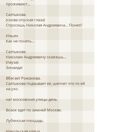
проживают…
Салтыкова
(снова опуская глаза)
Спросишь Николая Андреевича… Понял?
Ильин
Как не понять…
Салтыкова
Николаю Андреевичу скажешь…
(пауза)
Зинаида!
Вбегает Романова.
Салтыкова подзывает её, шепчет что-то ей
на ухо.
нат московские улицы день
Возок едет по зимней Москве.
Лубянская площадь.
Никольская улица.