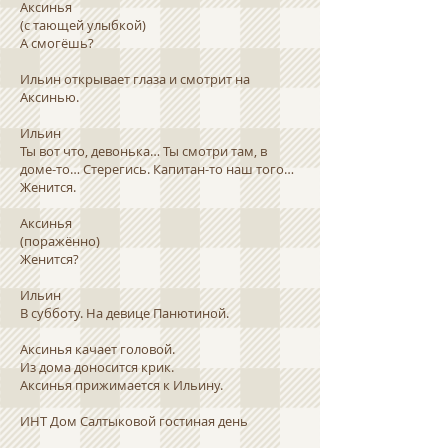
Аксинья
(с тающей улыбкой)
А смогёшь?
Ильин открывает глаза и смотрит на
Аксинью.
Ильин
Ты вот что, девонька… Ты смотри там, в
доме-то… Стерегись. Капитан-то наш того…
Женится.
Аксинья
(поражённо)
Женится?
Ильин
В субботу. На девице Панютиной.
Аксинья качает головой.
Из дома доносится крик.
Аксинья прижимается к Ильину.
ИНТ Дом Салтыковой гостиная день