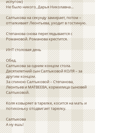
испугом)
Не было никого, Дарья Николавна…
Салтыкова на секунду замирает, потом –
отталкивает Леонтьева, уходит в гостиную.
Степанова снова переглядывается с
Романовой. Романова крестится.
ИНТ столовая день
Обед.
Салтыкова за одним концом стола.
Десятилетний сын Салтыковой КОЛЯ – за
другим концом.
За спиною Салтыковой – Степанова,
Леонтьев и МАТВЕЕВА, кормилица сыновей
Салтыковой.
Коля ковыряет в тарелке, косится на мать и
потихоньку отодвигает тарелку.
Салтыкова
А ну ешь!