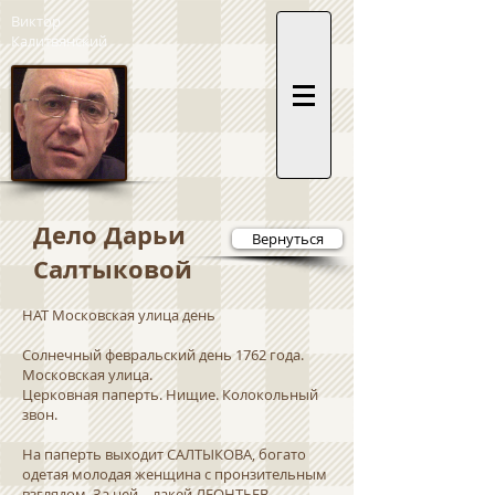
Виктор
Калитвянский
Дело Дарьи
Вернуться
Салтыковой
НАТ Московская улица день
Солнечный февральский день 1762 года.
Московская улица.
Церковная паперть. Нищие. Колокольный
звон.
На паперть выходит САЛТЫКОВА, богато
одетая молодая женщина с пронзительным
взглядом. За ней – лакей ЛЕОНТЬЕВ,