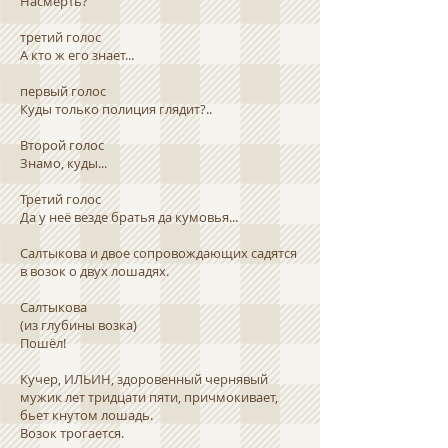
Насмерть?
третий голос
А кто ж его знает...
первый голос
Куды только полиция глядит?..
Второй голос
Знамо, куды...
Третий голос
Да у неё везде братья да кумовья...
Салтыкова и двое сопровождающих садятся
в возок о двух лошадях.
Салтыкова
(из глубины возка)
Пошёл!
Кучер, ИЛЬИН, здоровенный чернявый
мужик лет тридцати пяти, причмокивает,
бьет кнутом лошадь.
Возок трогается.