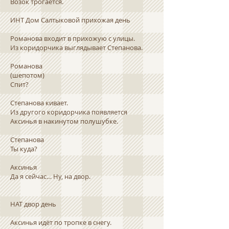
Возок трогается.
ИНТ Дом Салтыковой прихожая день
Романова входит в прихожую с улицы.
Из коридорчика выглядывает Степанова.
Романова
(шепотом)
Спит?
Степанова кивает.
Из другого коридорчика появляется
Аксинья в накинутом полушубке.
Степанова
Ты куда?
Аксинья
Да я сейчас… Ну, на двор.
НАТ двор день
Аксинья идёт по тропке в снегу.