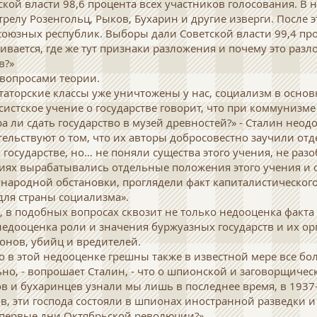
кой власти 98,6 процента всех участников голосования. В 
трелу Розенгольц, Рыков, Бухарин и другие изверги. После 
оюзных республик. Выборы дали Советской власти 99,4 про
ивается, где же тут признаки разложения и почему это разл
в?»
вопросами теории.
ататорские классы уже уничтожены у нас, социализм в осно
систское учение о государстве говорит, что при коммунизм
ора ли сдать государство в музей древностей?» - Сталин неод
тельствуют о том, что их авторы добросовестно заучили о
 государстве, но… не поняли существа этого учения, не разо
иях вырабатывались отдельные положения этого учения и 
народной обстановки, проглядели факт капиталистическог
 для страны социализма».
 в подобных вопросах сквозит не только недооценка факта
 недооценка роли и значения буржуазных государств и их о
онов, убийц и вредителей.
то в этой недооценке грешны также в известной мере все б
ьно, - вопрошает Сталин, - что о шпионской и заговорщичес
в и бухаринцев узнали мы лишь в последнее время, в 1937-1
в, эти господа состояли в шпионах иностранной разведки 
 первые дни Октябрьской революции?»