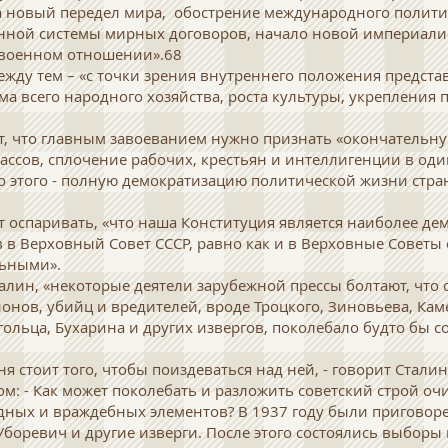
а новый передел мира, обострение международного полити
нной системы мирных договоров, начало новой империали
 военном отношении».68
ежду тем – «с точки зрения внутреннего положения предста
а всего народного хозяйства, роста культуры, укрепления
, что главным завоеванием нужно признать «окончательн
лассов, сплочение рабочих, крестьян и интеллигенции в од
его этого - полную демократизацию политической жизни стр
т оспаривать, «что наша Конституция является наиболее дем
 в Верховный Совет СССР, равно как и в Верховные Советы 
льными».
талин, «некоторые деятели зарубежной прессы болтают, что
онов, убийц и вредителей, вроде Троцкого, Зиновьева, Кам
гольца, Бухарина и других извергов, поколебало будто бы с
я стоит того, чтобы поиздеваться над ней, - говорит Стал
: - Как может поколебать и разложить советский строй оч
дных и враждебных элементов? В 1937 году были приговоре
 Уборевич и другие изверги. После этого состоялись выборы