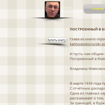
Виктор
Главная
Калитвянский
ПОСТРОЕННЫЙ В 
Глава из книги «Уро
Купить книгу
kalitvyanskiy/uroki-
И пусть нам общим
Построенный в боях
Владимир Маяковс
В марте 1939 года пр
С отчётным докладо
Одна из главных ха
рассказывает о том,
За границей, в бур