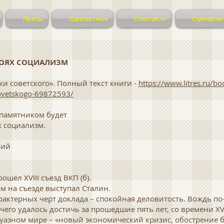
Пьесы
Одноактные
Спектакли
Сценарии
БОЯХ СОЦИАЛИЗМ
ки советского». Полный текст книги -
https://www.litres.ru/bo
sovetskogo-69872593/
 памятником будет
 социализм.
кий
ошёл XVIII съезд ВКП (б).
м на съезде выступал Сталин.
рактерных черт доклада – спокойная деловитость. Вождь п
 чего удалось достичь за прошедшие пять лет, со времени XVI
жуазном мире – «новый экономический кризис, обострение б