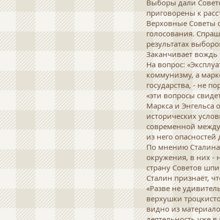
Выборы дали Советс
приговорены к расс
Верховные Советы с
голосования. Спраш
результатах выборо
Заканчивает вождь 
На вопрос: «Эксплу
коммунизму, а марк
государства, - не п
«эти вопросы свиде
Маркса и Энгельса о
исторических услов
современной между
из него опасностей
По мнению Сталина,
окружения, в них -
страну Советов шпи
Сталин признаёт, ч
«Разве не удивител
верхушки троцкисто
видно из материало
деятельность уже в