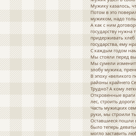
Мужику казалось, чт
Потом в это повери
мужиком, надо толь
А как с ним договор
государству нужна 
придерживать хлеб д
государства, ему нр
С каждым годом нам
Мы стояли перед вы
Мы сумели изменить
злобу мужика, прен
В эпоху «великого 
районы крайнего Се
Трудно? А кому лег
Откровенные враги 
лес, строить дороги 
Часть мужицких сем
руки, мы строили т
Оставшиеся пошли в
было теперь девать
могло заставить лю