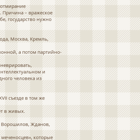
е отмирание
. Причина – вражеское
бе, государство нужно
ода, Москва, Кремль,
ионной, а потом партийно-
аневрировать,
интеллектуальном и
одного человека из
VII съезде в том же
ет в живых.
н, Ворошилов, Жданов,
а меченосцев», которые