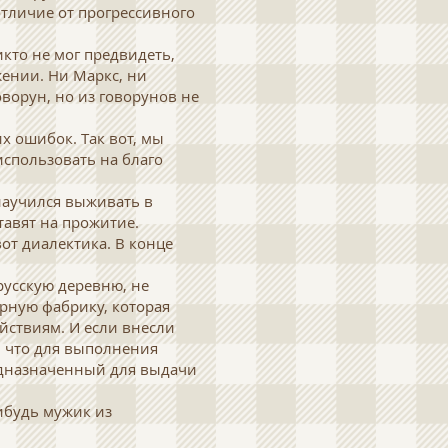
отличие от прогрессивного
кто не мог предвидеть,
жении. Ни Маркс, ни
ворун, но из говорунов не
х ошибок. Так вот, мы
спользовать на благо
научился выживать в
ставят на прожитие.
вот диалектика. В конце
русскую деревню, не
арную фабрику, которая
йствиям. И если внесли
, что для вы­полнения
редназначенный для выдачи
нибудь мужик из