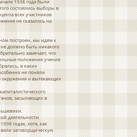
начале 1938 года были
этого состоялись выборы в
цента всех участников
ожение не сказалось на
вном построен, мы идём к
е не должно быть никакого
обрительно замечает, что
тдельные положения учения
брались, в каких
особенно не поняли
о окружения и вытекающих
 капиталистического
рганов, засылающих в
ольшевики.
кой деятельности
938 годах, хотя, как
и вели заговорщическую