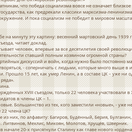
ратникам, что победа социализма вовсе не означает близко
государства, как предрекали классики марксизма-ленинизма
окружение. И пока социализм не победит в мировом масшта
бе на минуту эту картину: весенний мартовский день 1939 г
ъезда, читает доклад.
тывает человек, впервые за все десятилетия своей революц
еятельности ставший полным хозяином огромной страны?
тийных дискуссий и войн, когда нужно было постоянно м
творяться, - соперничать с людьми, которые много выше в 
. Прошло 15 лет, как умер Ленин, а в составе ЦК – уже ни 
 ряда».
лина.
ерждённых XVIII съездом, только 22 человека участвовали в X
дидатов в члены ЦК – 1.
вые. Большинство из тех, кого заместили «новые», - уже н
 22 члена ЦК?
е из них, по алфавиту: Багиров, Будённый, Берия, Булгани
. Литвинов, Мехлис, Микоян, Молотов, Хрущёв, Шверник.
 в начале 20-х присягнули Сталину как главе нового «орден