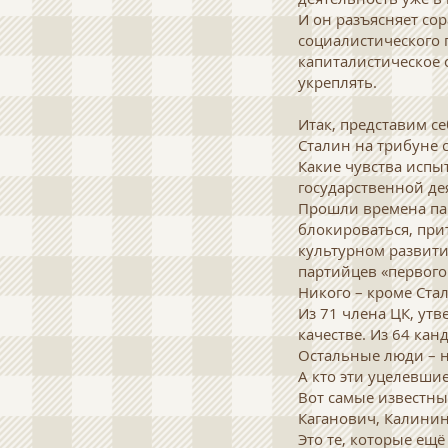
И он разъясняет со
социалистического 
капиталистическое 
укреплять.
Итак, представим се
Сталин на трибуне с
Какие чувства испы
государственной д
Прошли времена пар
блокироваться, при
культурном развитии
партийцев «первого
Никого – кроме Ста
Из 71 члена ЦК, утв
качестве. Из 64 кан
Остальные люди – но
А кто эти уцелевшие
Вот самые известны
Каганович, Калинин
Это те, которые ещё