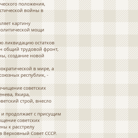
ческого положения,
стической войны в
вляет картину
 политической мощи
ую ликвидацию остатков
ин общий трудовой фронт,
аны, создание новой
ократической в мире, а
союзных республик, -
 очищение советских
енева, Якира,
оветский строй, внесло
ин и продолжает с присущим
ищение советских
ны к расстрелу
 в Верховный Совет СССР.