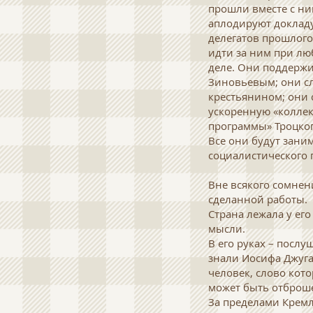
прошли вместе с ни
аплодируют докладу
делегатов прошлого
идти за ним при лю
деле. Они поддержи
Зиновьевым; они сл
крестьянином; они с
ускоренную «коллек
программы» Троцког
Все они будут зани
социалистического 
Вне всякого сомнен
сделанной работы.
Страна лежала у его
мысли.
В его руках – посл
знали Иосифа Джуга
человек, слово кот
может быть отброше
За пределами Кремля