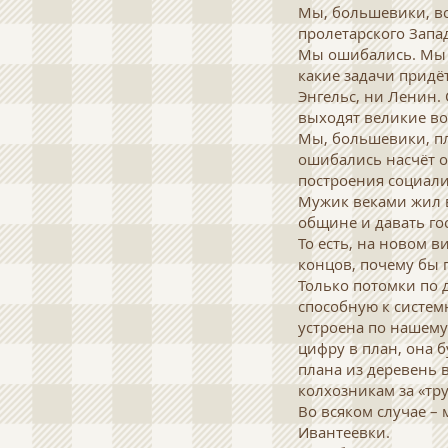
Мы, большевики, вс
пролетарского Запа
Мы ошибались. Мы 
какие задачи придё
Энгельс, ни Ленин.
выходят великие в
Мы, большевики, пл
ошибались насчёт о
построения социали
Мужик веками жил в
общине и давать госу
То есть, на новом в
концов, почему бы 
Только потомки по 
способную к систем
устроена по нашему
цифру в план, она б
плана из деревень 
колхозникам за «тр
Во всяком случае – 
Ивантеевки.