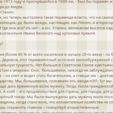
 в 1913 году и проснувшийся в 1939-ом, - был бы поражён
ра до Амура.
 Сталин.
, но теперь выстроена такая пирамида власти, что на самом
волюция, да, были вожди, настоящие, как Ленин, и второсо
 где они все? Их нет – а он, Сталин, великаном высится на
колокольня Ивана Великого над куполами Кремля.
о?
не (более 80 % от всего населения в начале 20-го века) – по
т. Деревня, этот перманентный источник мелкобуржуазной 
альную сущность. Нет больше в Советском Союзе крестьян
тью к анархии. Они, большевики, никогда не заблуждались
 – он спит и видит стать богатеньким, а ставши им – дикто
дарству. Мы, большевики, сознавали это, вводя НЭП. Тут м
надо дать временную волю мужику. Тогда, после гражданско
б. А хлеб – это продовольствие для страны, для города, для р
ортный товар. Мы были вынуждены дать мужику волю после
вщины, когда стало ясно, что коллективные хозяйства не 
шь сохранить главное – пожертвуй второстепенным.
еревню, получив то, чего не получил за пятьсот лет от цар