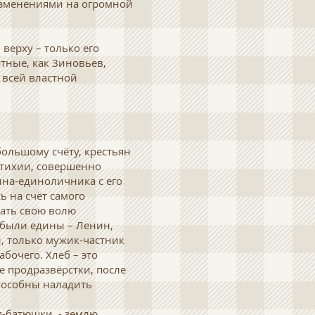
 изменениями на огромной
 верху – только его
ртные, как Зиновьев,
д всей властной
 большому счёту, крестьян
стихии, совершенно
ина-единоличника с его
 на счёт самого
вать свою волю
ы были едины – Ленин,
й, только мужик-частник
абочего. Хлеб – это
 продразвёрстки, после
способны наладить
я-батюшки, - землю.