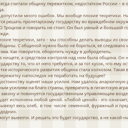
егда считали общину пережитком, недостатком России – в 
да.
допустили много ошибок. Мы вообще плохие теоретики. Ни
тся решать пролетарскому государству во враждебном окру
 О Троцком и говорить не стоит. Он был умный и большой го
ожди.
охие теоретики, зато – мы способны делать выводы из свои
бщины. С общиной нужно было не бороться, её следовало и
зма. Как говорится, оборотить нужду в добродетель.
 нищете, а средством контроля над ним была община. Он 
дарству то, что от него требуется, и за тот кусок, что ему о
итке исторического развития община стала колхозом. Такая 
пережитку напоследок не поработать на будущее?
достоинству оценят наши усилия. Нам удалось анархичную 
ным усилиям на благо страны, превратить в гигантскую агр
 закону и повинуется государственным управляющим возде
удет исполнена любой ценой. «Любой ценой» - это означает
вывезут весь хлеб, в том числе семен­ной, фуражный и п
удодни».
могут вывезти. И решать это будет государство, а не какой-