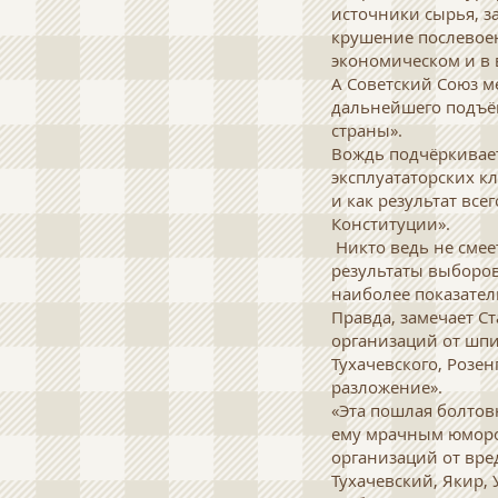
источники сырья, з
крушение послевое
экономическом и в
А Советский Союз м
дальнейшего подъём
страны».
Вождь подчёркивает
эксплуататорских к
и как результат вс
Конституции».
Никто ведь не смее
результаты выборов
наиболее показате
Правда, замечает С
организаций от шпи
Тухачевского, Розен
разложение».
«Эта пошлая болтовн
ему мрачным юмором
организаций от вре
Тухачевский, Якир,