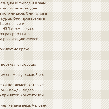
езидиуме съезда и в зале,
оживших до этого дня
аемого лидера. Они готовы
 курса. Они проверены в
с Каменевым и
л НЭП и «смычку» с
 за разгром НЭПа,
за реализацию «левой
доживут до краха
етворения от хорошо
му его жесту, каждой его
ески нет людей, которые
он – вождь, лидер,
но принятой Конституции
ией начала века. Человек,