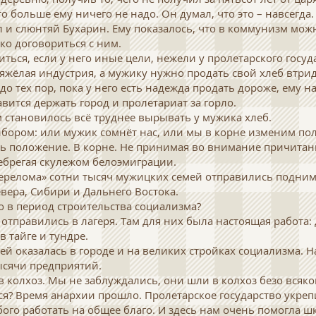
о больше ему ничего не надо. Он думал, что это – навсегда.
л и слюнтяй Бухарин. Ему показалось, что в коммунизм можн
ко договориться с ним.
иться, если у него иные цели, нежели у пролетарского госу
тяжёлая индустрия, а мужику нужно продать свой хлеб втрид
о тех пор, пока у него есть надежда продать дороже, ему н
авится держать город и пролетариат за горло.
 становилось всё труднее вырывать у мужика хлеб.
бором: или мужик сомнёт нас, или мы в корне изменим по
 положение. В корне. Не принимая во внимание причитань
ебрегая скулежом белоэмиграции.
перелома» сотни тысяч мужицких семей отправились поднима
вера, Сибири и Дальнего Востока.
ко в период строительства социализма?
отправились в лагеря. Там для них была настоящая работа:
в тайге и тундре.
ей оказалась в городе и на великих стройках социализма.
ысячи предприятий.
 колхоз. Мы не заблуждались, они шли в колхоз безо всяко
ся? Время анархии прошло. Пролетарское государство укреп
бого работать на общее благо. И здесь нам очень помогла 