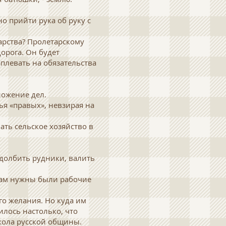
о прийти рука об руку с
дарства? Пролетарскому
орога. Он будет
аплевать на обязательства
ложение дел.
я «правых», невзирая на
ть сельское хозяйство в
 долбить рудники, валить
 Нам нужны были рабочие
го желания. Но куда им
илось настолько, что
школа русской общины.