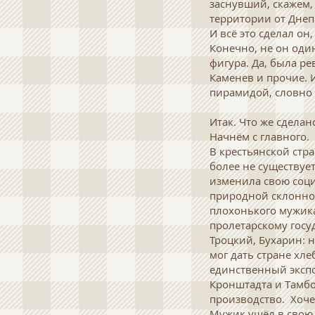
заснувший, скажем,
территории от Днеп
И всё это сделал он,
Конечно, не он один
фигура. Да, была ре
Каменев и прочие. И
пирамидой, словно 
Итак. Что же сделан
Начнём с главного.
В крестьянской стра
более не существуе
изменила свою соци
природной склоннос
плохонького мужика
пролетарскому госу
Троцкий, Бухарин: 
мог дать стране хле
единственный эксп
Кронштадта и Тамбо
производство. Хоче
Мужик ушёл в свою д