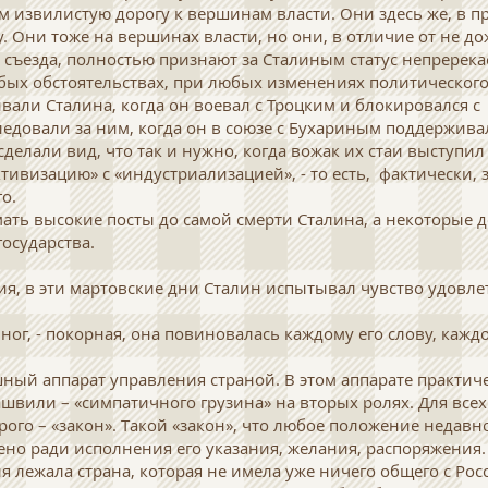
м извилистую дорогу к вершинам власти. Они здесь же, в пр
. Они тоже на вершинах власти, но они, в отличие от не д
 съезда, полностью признают за Сталиным статус непререк
бых обстоятельствах, при любых изменениях политического
вали Сталина, когда он воевал с Троцким и блокировался 
едовали за ним, когда он в союзе с Бухариным поддержива
делали вид, что так и нужно, когда вожак их стаи выступил
тивизацию» с «индустриализацией», - то есть, фактически, 
о.
мать высокие посты до самой смерти Сталина, а некоторые 
государства.
ия, в эти мартовские дни Сталин испытывал чувство удовл
 ног, - покорная, она повиновалась каждому его слову, каждо
ушный аппарат управления страной. В этом аппарате практич
швили – «симпатичного грузина» на вторых ролях. Для всех 
орого – «закон». Такой «закон», что любое положение недав
но ради исполнения его указания, желания, распоряжения.
 лежала страна, которая не имела уже ничего общего с Росс