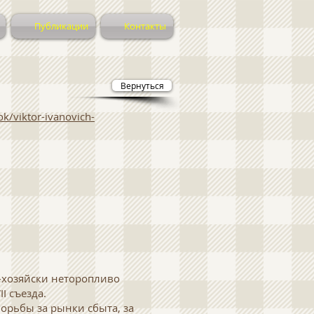
Публикации
Контакты
Вернуться
ok/viktor-ivanovich-
о-хозяйски неторопливо
I съезда.
орьбы за рынки сбыта, за