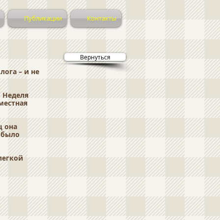
Публикации
Контакты
Вернуться
лога – и не
. Неделя
вместная
ц она
е было
легкой